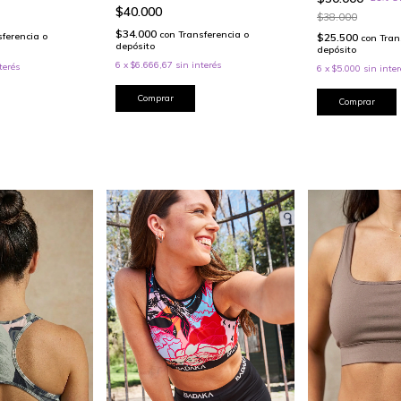
$40.000
$38.000
$34.000
con
Transferencia o
sferencia o
$25.500
con
Tran
depósito
depósito
6
x
$6.666,67
sin interés
terés
6
x
$5.000
sin inter
Comprar
Comprar