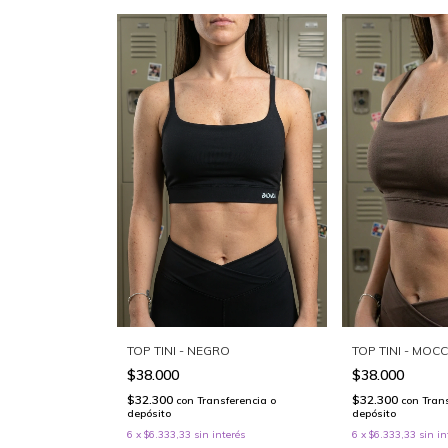
TOP TINI - NEGRO
TOP TINI - MOC
$38.000
$38.000
$32.300
$32.300
con
Transferencia o
con
Tran
depósito
depósito
6
x
$6.333,33
sin interés
6
x
$6.333,33
sin in