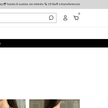
 💳 hasta 6 cuotas sin interés 🪐 15 %off x transferencia
0
A