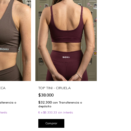
CCA
TOP TINI - CIRUELA
$38.000
$32.300
sferencia o
con
Transferencia o
depósito
nterés
6
x
$6.333,33
sin interés
Comprar