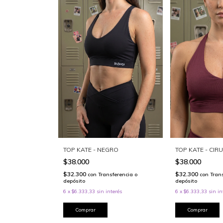
TOP KATE - NEGRO
TOP KATE - CIR
$38.000
$38.000
$32.300
$32.300
con
Transferencia o
con
Tran
depósito
depósito
6
x
$6.333,33
sin interés
6
x
$6.333,33
sin in
Comprar
Comprar