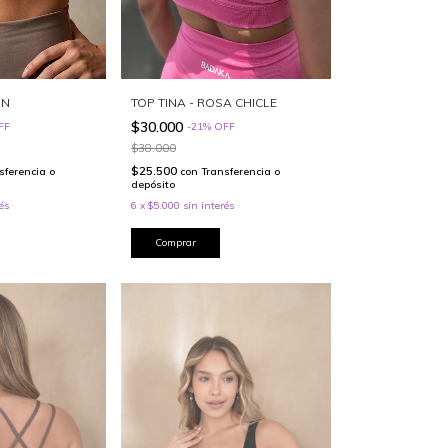
ÓN
TOP TINA - ROSA CHICLE
$30.000
FF
-
21
%
OFF
$38.000
$25.500
sferencia o
con
Transferencia o
depósito
és
6
x
$5.000
sin interés
Comprar