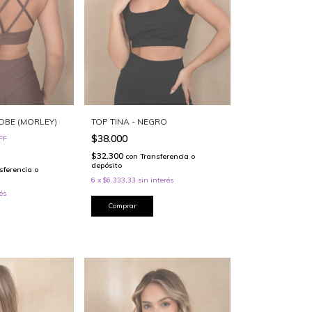
DOBE (MORLEY)
TOP TINA - NEGRO
$38.000
FF
$32.300
con
Transferencia o
depósito
sferencia o
6
x
$6.333,33
sin interés
és
Comprar