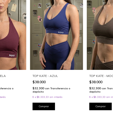
UELA
TOP KATE - AZUL
TOP KATE - MO
$38.000
$38.000
$32.300
$32.300
sferencia o
con
Transferencia o
con
Tran
depósito
depósito
terés
6
x
$6.333,33
sin interés
6
x
$6.333,33
sin i
Comprar
Comprar