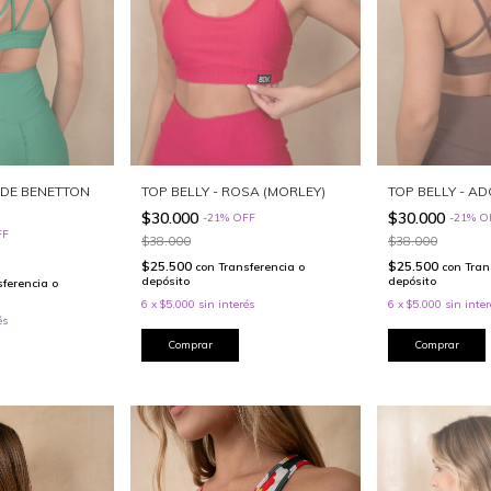
RDE BENETTON
TOP BELLY - ROSA (MORLEY)
TOP BELLY - A
$30.000
$30.000
-
21
%
OFF
-
21
%
O
FF
$38.000
$38.000
$25.500
$25.500
con
Transferencia o
con
Tran
depósito
depósito
sferencia o
6
x
$5.000
sin interés
6
x
$5.000
sin inter
és
Comprar
Comprar