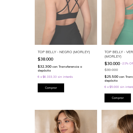
TOP BELLY - NEGRO (MORLEY)
TOP BELLY - VE
(MORLEY)
$38.000
$30.000
-
21
%
O
$32.300
con
Transferencia o
$38.000
depósito
$25.500
6
x
$6.333,33
sin interés
con
Tran
depósito
6
x
$5.000
sin inter
Comprar
Comprar