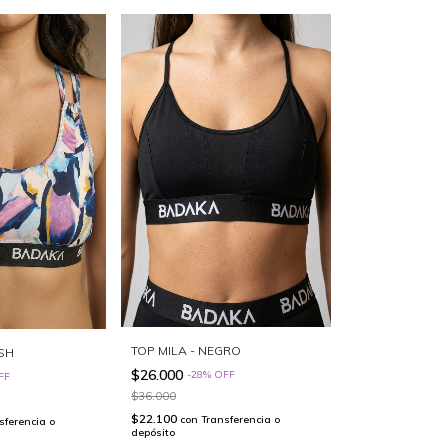
TOP MILA - NEGRO
USH
$26.000
-
28
%
OFF
FF
$36.000
$22.100
con
Transferencia o
sferencia o
depósito