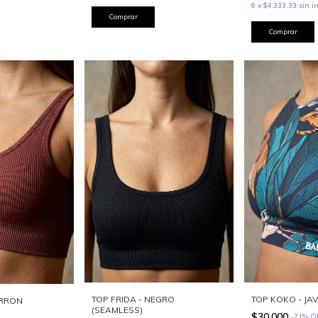
6
x
$4.333,33
sin i
Comprar
Comprar
TOP FRIDA - NEGRO
TOP KOKO - JA
ARRON
(SEAMLESS)
$30.000
-
21
%
O