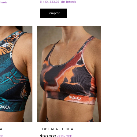
6
x
$4.333,33
sin interés
nterés
Comprar
VA
TOP LALA - TERRA
$30.000
FF
-
21
%
OFF