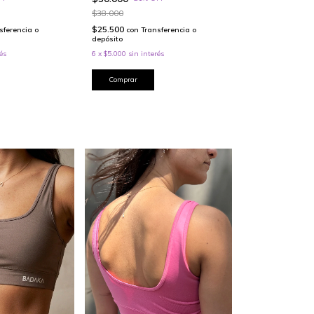
$38.000
$25.500
sferencia o
con
Transferencia o
depósito
és
6
x
$5.000
sin interés
Comprar