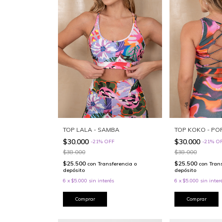
TOP LALA - SAMBA
TOP KOKO - PO
$30.000
$30.000
-
21
%
OFF
-
21
%
O
$38.000
$38.000
$25.500
$25.500
con
Transferencia o
con
Tran
depósito
depósito
6
x
$5.000
sin interés
6
x
$5.000
sin inter
Comprar
Comprar