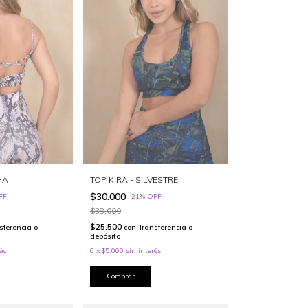
HA
TOP KIRA - SILVESTRE
$30.000
FF
-
21
%
OFF
$38.000
$25.500
sferencia o
con
Transferencia o
depósito
és
6
x
$5.000
sin interés
Comprar