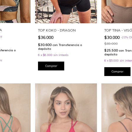
CA
TOP KOKO - DRAGON
TOP TINA - VIS
$36.000
$30.000
FF
-
21
%
O
$38.000
$30.600
con
Transferencia o
depósito
$25.500
sferencia o
con
Tran
depósito
6
x
$6.000
sin interés
és
6
x
$5.000
sin inter
Comprar
Comprar