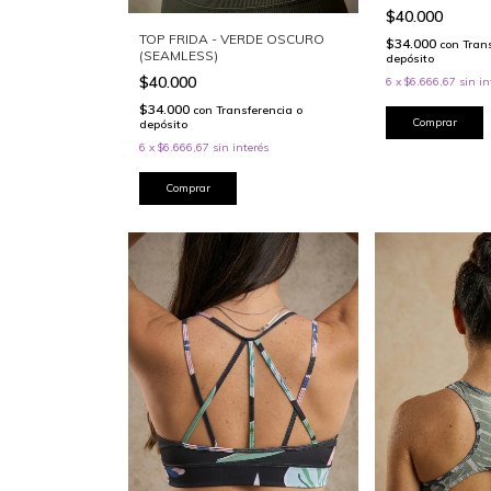
$40.000
TOP FRIDA - VERDE OSCURO
$34.000
con
Tran
(SEAMLESS)
depósito
$40.000
6
x
$6.666,67
sin in
$34.000
con
Transferencia o
Comprar
depósito
6
x
$6.666,67
sin interés
Comprar