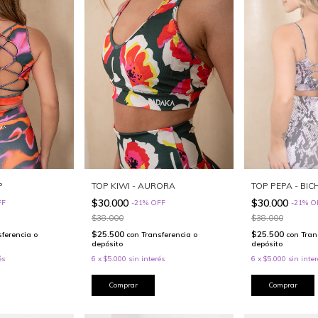
P
TOP KIWI - AURORA
TOP PEPA - BIC
$30.000
$30.000
FF
-
21
%
OFF
-
21
%
O
$38.000
$38.000
$25.500
$25.500
sferencia o
con
Transferencia o
con
Tran
depósito
depósito
és
6
x
$5.000
sin interés
6
x
$5.000
sin inter
Comprar
Comprar