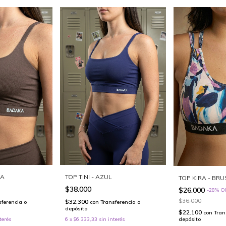
CA
TOP TINI - AZUL
TOP KIRA - BR
$38.000
$26.000
-
28
%
O
$36.000
$32.300
sferencia o
con
Transferencia o
depósito
$22.100
con
Tran
depósito
terés
6
x
$6.333,33
sin interés