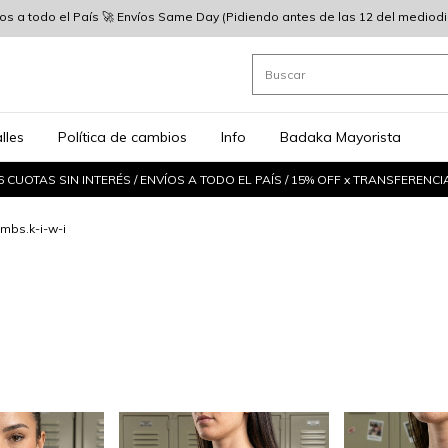
íos a todo el País 🚀 Envíos Same Day (Pidiendo antes de las 12 del mediodia)
lles
Política de cambios
Info
Badaka Mayorista
6 CUOTAS SIN INTERÉS / ENVÍOS A TODO EL PAÍS / 15% OFF x TRANSFERENCI
mbs.k-i-w-i