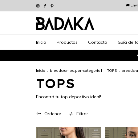
🚚 Env
Inicio
Productos
Contacto
Guía de ta
Inicio
.
breadcrumbs.por-categoria1
.
TOPS
.
breadcru
TOPS
Encontrá tu top deportivo ideal!
Ordenar
Filtrar