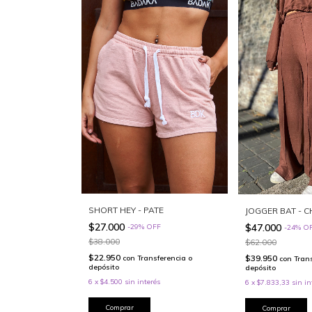
SHORT HEY - PATE
JOGGER BAT - 
$27.000
$47.000
-
29
%
OFF
-
24
%
O
$38.000
$62.000
$22.950
$39.950
con
Transferencia o
con
Tran
depósito
depósito
6
x
$4.500
sin interés
6
x
$7.833,33
sin in
Comprar
Comprar