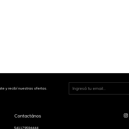
te y recibí nuestras ofertas.
Contactános
541179594444