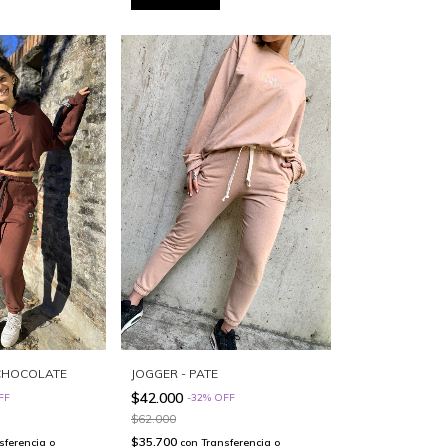
 CHOCOLATE
JOGGER - PATE
$42.000
FF
-
32
%
OFF
$62.000
$35.700
sferencia o
con
Transferencia o