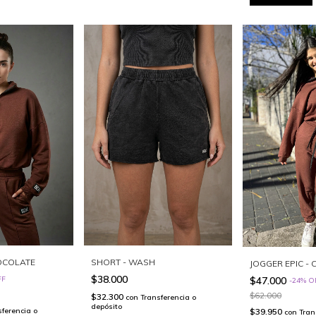
OCOLATE
SHORT - WASH
JOGGER EPIC -
$38.000
$47.000
FF
-
24
%
O
$62.000
$32.300
con
Transferencia o
depósito
$39.950
sferencia o
con
Tran