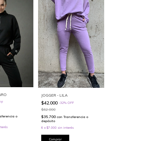
GRO
JOGGER - LILA
$42.000
FF
-
32
%
OFF
$62.000
$35.700
sferencia o
con
Transferencia o
depósito
nterés
6
x
$7.000
sin interés
Comprar