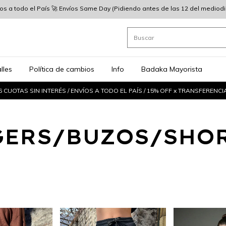
íos a todo el País 🚀 Envíos Same Day (Pidiendo antes de las 12 del mediodia)
lles
Política de cambios
Info
Badaka Mayorista
6 CUOTAS SIN INTERÉS / ENVÍOS A TODO EL PAÍS / 15% OFF x TRANSFERENCI
GERS/BUZOS/SHOR