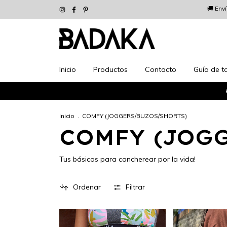
🚚 Env
Inicio
Productos
Contacto
Guía de ta
Inicio
.
COMFY (JOGGERS/BUZOS/SHORTS)
COMFY (JOG
Tus básicos para cancherear por la vida!
Ordenar
Filtrar