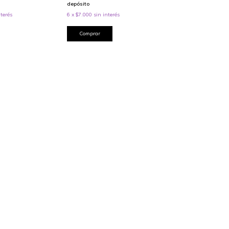
depósito
nterés
6
x
$7.000
sin interés
Comprar