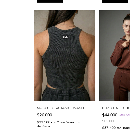
MUSCULOSA TANK - WASH
BUZO BAT - CH
$26.000
$44.000
-
29
%
O
$62.000
$22.100
con
Transferencia o
depósito
$37.400
con
Tran