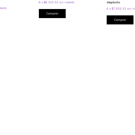
depósito
6
x
$6.333,33
sin interés
terés
6
x
$7.833,33
sin i
Comprar
Comprar