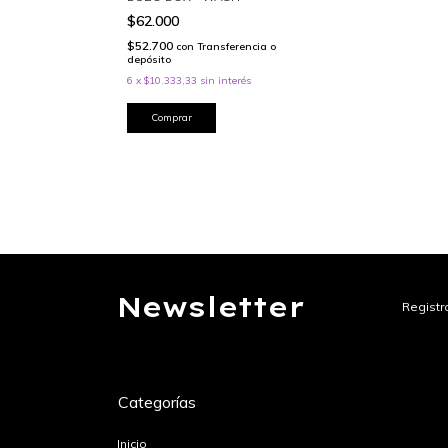
$62.000
$52.700
con
Transferencia o
depósito
6
x
$10.333,33
sin interés
Comprar
Newsletter
Registra
Categorías
Inicio