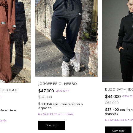
JOGGER EPIC - NEGRO
BUZO BAT - NE
CHOCOLATE
$47.000
-
24
%
OFF
$44.000
-
29
%
O
$62.000
FF
$62.000
$39.950
con
Transferencia o
depósito
$37.400
con
Tran
sferencia o
depósito
6
x
$7.833,33
sin interés
6
x
$7.333,33
sin i
terés
Comprar
Comprar