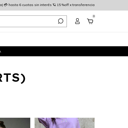
 💳 hasta 6 cuotas sin interés 🪐 15 %off x transferencia
0
A
TS)