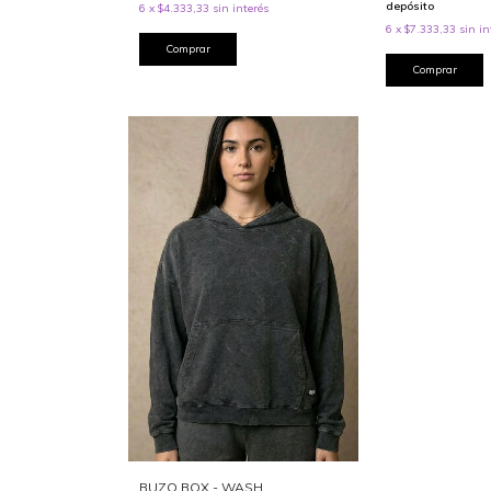
depósito
6
x
$4.333,33
sin interés
6
x
$7.333,33
sin in
Comprar
Comprar
BUZO BOX - WASH