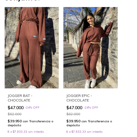
JOGGER BAT -
JOGGER EPIC -
CHOCOLATE
CHOCOLATE
$47.000
$47.000
-
24
%
OFF
-
24
%
OFF
$62.000
$62.000
$39.950
$39.950
con
Transferencia o
con
Transferencia o
depósito
depósito
6
x
$7.833,33
sin interés
6
x
$7.833,33
sin interés