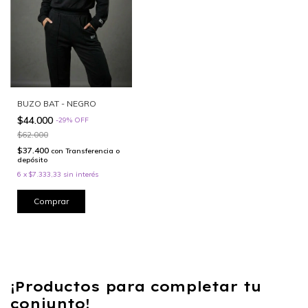
BUZO BAT - NEGRO
$44.000
-
29
%
OFF
$62.000
$37.400
con
Transferencia o
depósito
6
x
$7.333,33
sin interés
Comprar
¡Productos para completar tu
conjunto!