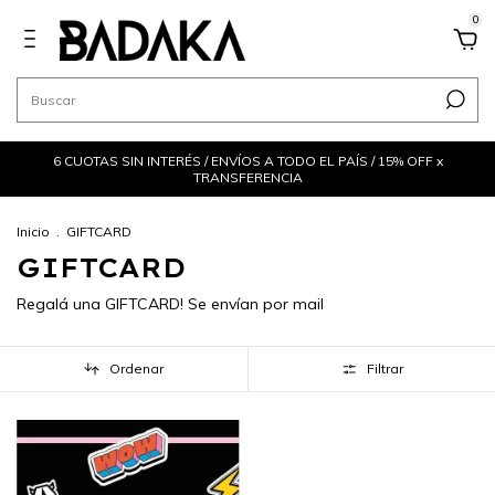
0
6 CUOTAS SIN INTERÉS / ENVÍOS A TODO EL PAÍS / 15% OFF x
TRANSFERENCIA
Inicio
.
GIFTCARD
GIFTCARD
Regalá una GIFTCARD! Se envían por mail
Ordenar
Filtrar