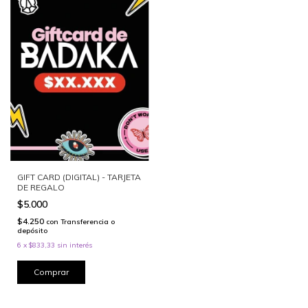
GIFT CARD (DIGITAL) - TARJETA
DE REGALO
$5.000
$4.250
con
Transferencia o
depósito
6
x
$833,33
sin interés
Comprar