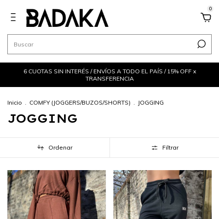
0
6 CUOTAS SIN INTERÉS / ENVÍOS A TODO EL PAÍS / 15% OFF x
TRANSFERENCIA
Inicio
.
COMFY (JOGGERS/BUZOS/SHORTS)
.
JOGGING
JOGGING
Ordenar
Filtrar