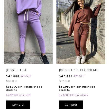
JOGGER - LILA
JOGGER EPIC - CHOCOLATE
$42.000
$47.000
-
32
%
OFF
-
24
%
OFF
$62.000
$62.000
$35.700
$39.950
con
Transferencia o
con
Transferencia o
depósito
depósito
6
x
$7.000
sin interés
6
x
$7.833,33
sin interés
Comprar
Comprar