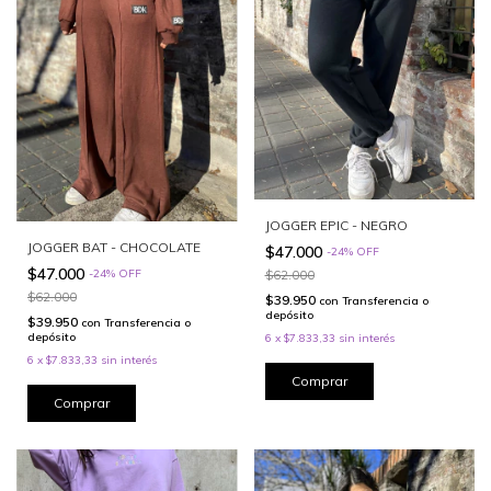
JOGGER EPIC - NEGRO
JOGGER BAT - CHOCOLATE
$47.000
-
24
%
OFF
$47.000
-
24
%
OFF
$62.000
$62.000
$39.950
con
Transferencia o
depósito
$39.950
con
Transferencia o
depósito
6
x
$7.833,33
sin interés
6
x
$7.833,33
sin interés
Comprar
Comprar