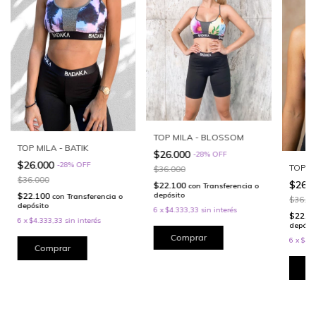
TOP MILA - BLOSSOM
TOP MILA - BATIK
$26.000
-
28
%
OFF
$26.000
-
28
%
OFF
TOP M
$36.000
$36.000
$26.
$22.100
con
Transferencia o
$22.100
depósito
con
Transferencia o
$36.0
depósito
6
x
$4.333,33
sin interés
$22.1
6
x
$4.333,33
sin interés
depósi
Comprar
6
x
$4.3
Comprar
C