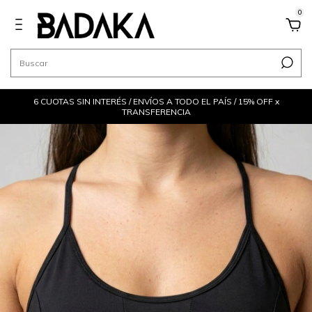
0
6 CUOTAS SIN INTERÉS / ENVÍOS A TODO EL PAÍS / 15% OFF x
TRANSFERENCIA