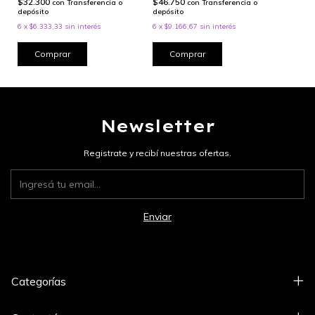
$46.750
$32.300
con
Transferencia o
con
Transferencia o
depósito
depósito
6
x
$9.166,67
sin interés
6
x
$6.333,33
sin interés
Comprar
Comprar
Newsletter
Registrate y recibí nuestras ofertas.
Categorías