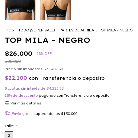
Inicio
.
TODO ¡SUPER SALE!
.
PARTES DE ARRIBA
.
TOP MILA - NEGRO
TOP MILA - NEGRO
$26.000
-
28
%
OFF
$36.000
Precio sin impuestos
$21.487,60
$22.100
con
Transferencia o depósito
6
cuotas sin interés de
$4.333,33
15% de descuento
pagando con Transferencia o depósito
Ver más detalles
Envío gratis
superando los
$150.000
Talle:
2
2