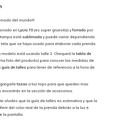
n
omodo del mundo!!!
cionado en
Lycra 70
(es super gruesita) y
forrado
por
estampa está
sublimada
y puede variar dependiendo
e tela que se haya usado para elaborar cada prenda.
a modelo está usando talle 2. Chequeá la
tabla de
tima foto del producto) para conocer las medidas de
a
guía de talles
para tener de referencia a la hora de
agregarle
tazas
a tus tops para que queden mas
 encontrás en la sección de accesorios.
 te olvides que la guía de talles es estimativa y que la
ferir del color real de la prenda debido a la luz e
e la pantalla.