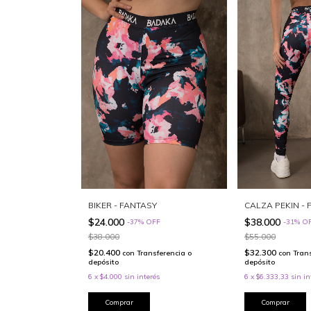
BIKER - FANTASY
CALZA PEKIN - 
$24.000
$38.000
-
37
%
OFF
-
31
%
O
$38.000
$55.000
$20.400
$32.300
con
Transferencia o
con
Tran
depósito
depósito
6
x
$4.000
sin interés
6
x
$6.333,33
sin in
Comprar
Comprar