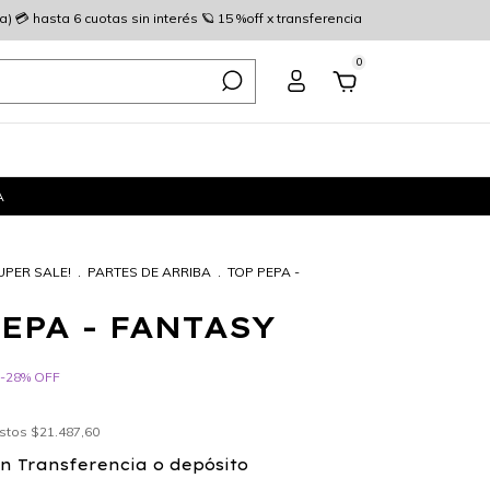
 💳 hasta 6 cuotas sin interés 🪐 15 %off x transferencia
0
A
UPER SALE!
.
PARTES DE ARRIBA
.
TOP PEPA -
EPA - FANTASY
-
28
%
OFF
estos
$21.487,60
on
Transferencia o depósito