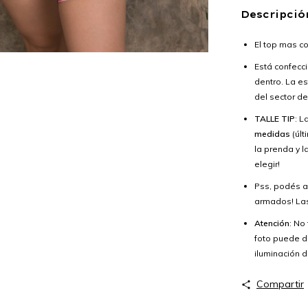
Descripció
El top mas c
Está confec
dentro. La 
del sector d
TALLE TIP
: L
medidas
(úl
la prenda y l
elegir!
Pss, podés 
armados! Las
Atención
: No
foto puede di
iluminación d
Compartir