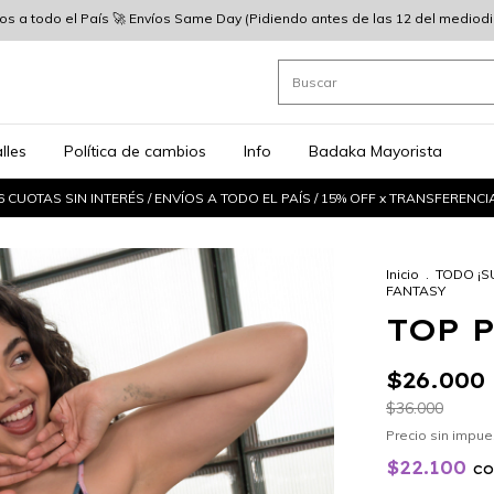
íos a todo el País 🚀 Envíos Same Day (Pidiendo antes de las 12 del mediodia)
lles
Política de cambios
Info
Badaka Mayorista
6 CUOTAS SIN INTERÉS / ENVÍOS A TODO EL PAÍS / 15% OFF x TRANSFERENCI
Inicio
.
TODO ¡S
FANTASY
TOP P
$26.000
$36.000
Precio sin impu
$22.100
c