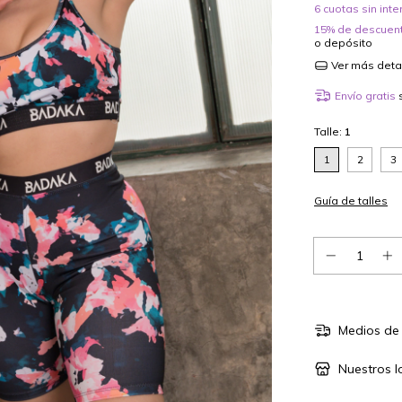
6
cuotas sin int
15% de descuen
o depósito
Ver más deta
Envío gratis
Talle:
1
1
2
3
Guía de talles
Medios de 
Nuestros l