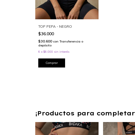
TOP PEPA - NEGRO
$36.000
$30.600
con
Transferencia o
depósito
6
x
$6.000
sin interés
Comprar
¡Productos para completar