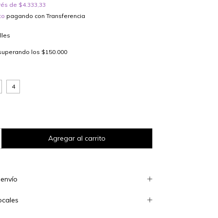
erés de
$4.333,33
to
pagando con Transferencia
lles
superando los
$150.000
4
envío
ocales