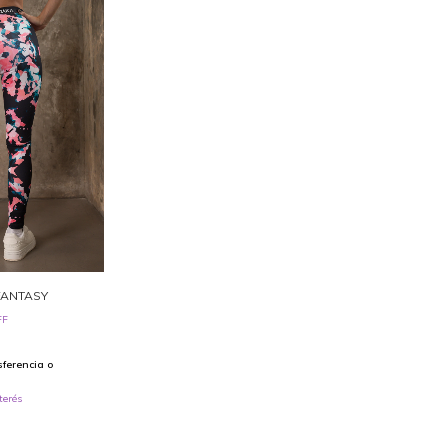
FANTASY
FF
sferencia o
terés