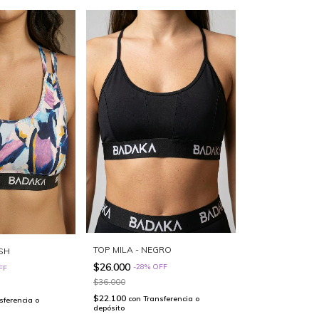
TOP MILA - NEGRO
USH
$26.000
-
28
%
OFF
FF
$36.000
$22.100
con
Transferencia o
sferencia o
depósito