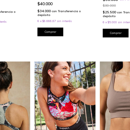
$40.000
$38.000
$34.000
con
Transferencia o
sferencia o
$25.500
con
Tran
depósito
depósito
6
x
$6.666,67
sin interés
terés
6
x
$5.000
sin inter
Comprar
Comprar