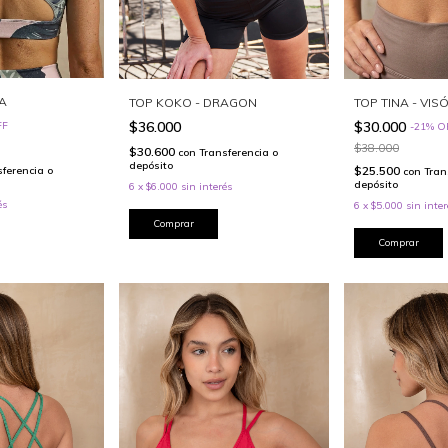
CA
TOP KOKO - DRAGON
TOP TINA - VIS
$36.000
$30.000
FF
-
21
%
O
$38.000
$30.600
con
Transferencia o
depósito
$25.500
sferencia o
con
Tran
depósito
6
x
$6.000
sin interés
és
6
x
$5.000
sin inter
Comprar
Comprar