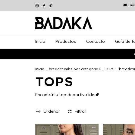
🚚 Env
Inicio
Productos
Contacto
Guía de ta
Inicio
.
breadcrumbs.por-categoria1
.
TOPS
.
breadcr
TOPS
Encontrá tu top deportivo ideal!
Ordenar
Filtrar