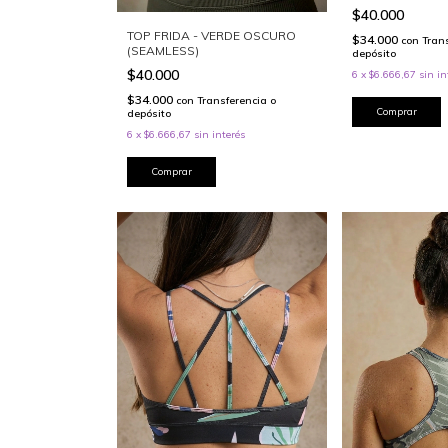
$40.000
TOP FRIDA - VERDE OSCURO
$34.000
con
Tran
(SEAMLESS)
depósito
$40.000
6
x
$6.666,67
sin in
$34.000
con
Transferencia o
Comprar
depósito
6
x
$6.666,67
sin interés
Comprar