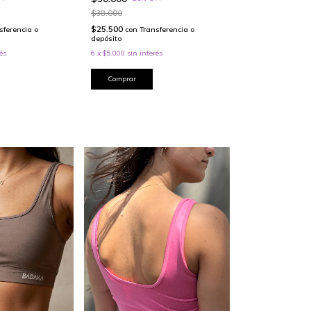
$38.000
$25.500
sferencia o
con
Transferencia o
depósito
és
6
x
$5.000
sin interés
Comprar