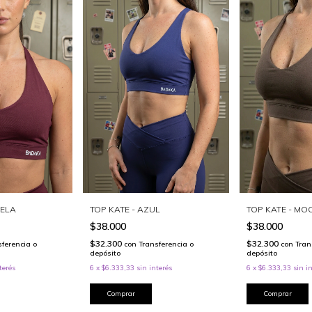
UELA
TOP KATE - AZUL
TOP KATE - MO
$38.000
$38.000
$32.300
$32.300
sferencia o
con
Transferencia o
con
Tran
depósito
depósito
terés
6
x
$6.333,33
sin interés
6
x
$6.333,33
sin i
Comprar
Comprar