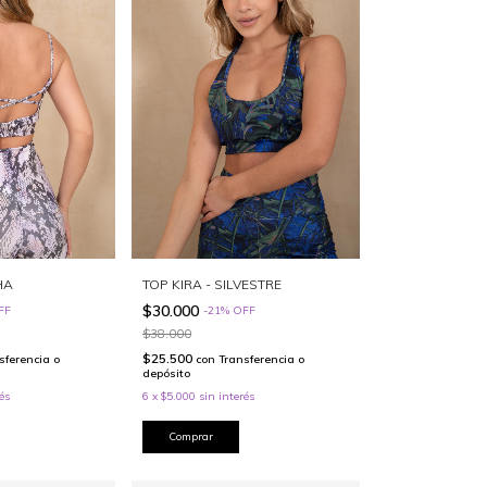
HA
TOP KIRA - SILVESTRE
$30.000
FF
-
21
%
OFF
$38.000
$25.500
sferencia o
con
Transferencia o
depósito
és
6
x
$5.000
sin interés
Comprar