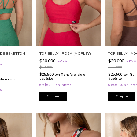
RDE BENETTON
TOP BELLY - ROSA (MORLEY)
TOP BELLY - A
$30.000
$30.000
-
21
%
OFF
-
21
%
O
FF
$38.000
$38.000
$25.500
$25.500
con
Transferencia o
con
Tran
depósito
depósito
sferencia o
6
x
$5.000
sin interés
6
x
$5.000
sin inter
és
Comprar
Comprar