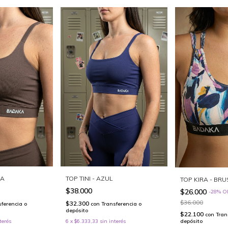
CA
TOP TINI - AZUL
TOP KIRA - BR
$38.000
$26.000
-
28
%
O
$36.000
$32.300
sferencia o
con
Transferencia o
depósito
$22.100
con
Tran
depósito
terés
6
x
$6.333,33
sin interés