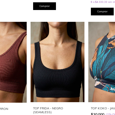
6
x
$4.333,33
sin i
Comprar
Comprar
TOP FRIDA - NEGRO
TOP KOKO - JA
ARRON
(SEAMLESS)
$30.000
-
21
%
O