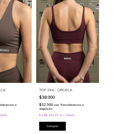
CCA
TOP TINI - CIRUELA
$38.000
$32.300
sferencia o
con
Transferencia o
depósito
nterés
6
x
$6.333,33
sin interés
Comprar