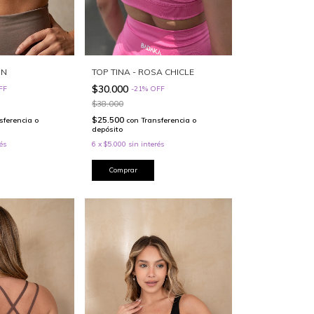
ÓN
TOP TINA - ROSA CHICLE
$30.000
FF
-
21
%
OFF
$38.000
$25.500
sferencia o
con
Transferencia o
depósito
és
6
x
$5.000
sin interés
Comprar