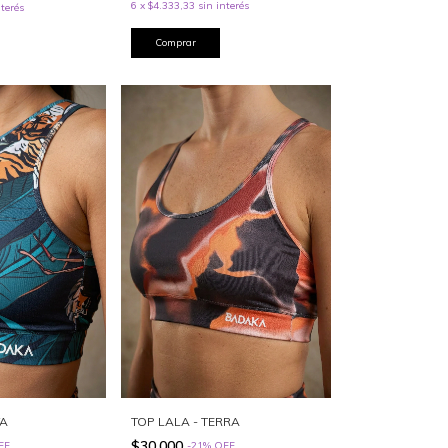
6
x
$4.333,33
sin interés
nterés
Comprar
VA
TOP LALA - TERRA
$30.000
FF
-
21
%
OFF