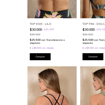
TOP FINI - DOL
TOP KIWI - LILO
$30.000
$30.000
-
21
%
O
-
21
%
OFF
$38.000
$38.000
$25.500
$25.500
con
Tran
con
Transferencia o
depósito
depósito
6
x
$5.000
sin inter
6
x
$5.000
sin interés
Comprar
Comprar