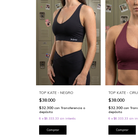
TOP KATE - NEGRO
TOP KATE - CIR
$38.000
$38.000
$32.300
$32.300
con
Transferencia o
con
Tran
depósito
depósito
6
x
$6.333,33
sin interés
6
x
$6.333,33
sin in
Comprar
Comprar