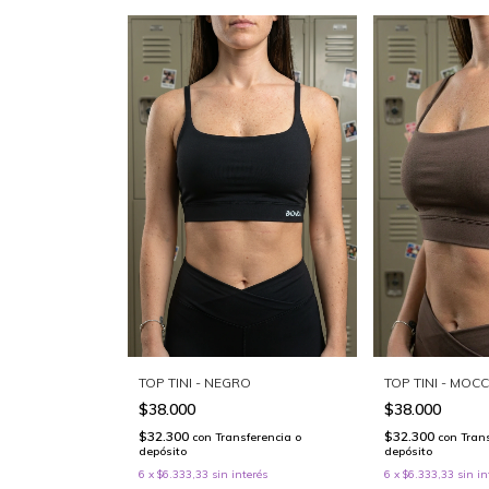
TOP TINI - NEGRO
TOP TINI - MOC
$38.000
$38.000
$32.300
$32.300
con
Transferencia o
con
Tran
depósito
depósito
6
x
$6.333,33
sin interés
6
x
$6.333,33
sin in