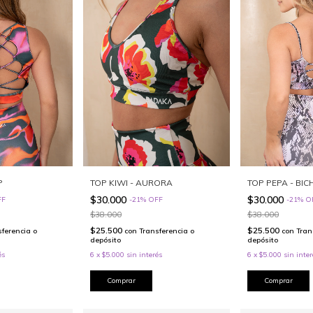
P
TOP KIWI - AURORA
TOP PEPA - BIC
$30.000
$30.000
FF
-
21
%
OFF
-
21
%
O
$38.000
$38.000
$25.500
$25.500
sferencia o
con
Transferencia o
con
Tran
depósito
depósito
és
6
x
$5.000
sin interés
6
x
$5.000
sin inter
Comprar
Comprar