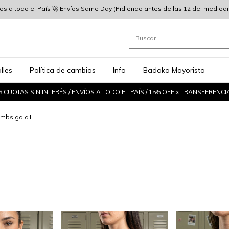
íos a todo el País 🚀 Envíos Same Day (Pidiendo antes de las 12 del mediodia)
lles
Política de cambios
Info
Badaka Mayorista
6 CUOTAS SIN INTERÉS / ENVÍOS A TODO EL PAÍS / 15% OFF x TRANSFERENCI
umbs.gaia1