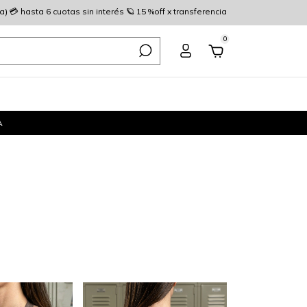
 💳 hasta 6 cuotas sin interés 🪐 15 %off x transferencia
0
A