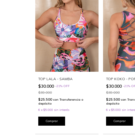
TOP LALA - SAMBA
TOP KOKO - PO
$30.000
$30.000
-
21
%
OFF
-
21
%
O
$38.000
$38.000
$25.500
$25.500
con
Transferencia o
con
Tran
depósito
depósito
6
x
$5.000
sin interés
6
x
$5.000
sin inter
Comprar
Comprar