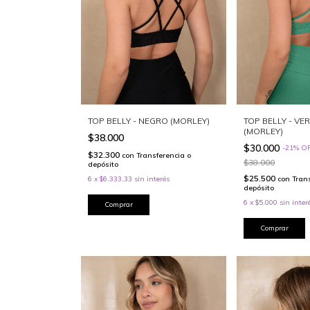
TOP BELLY - NEGRO (MORLEY)
TOP BELLY - VE
(MORLEY)
$38.000
$30.000
-
21
%
O
$32.300
con
Transferencia o
$38.000
depósito
$25.500
6
x
$6.333,33
sin interés
con
Tran
depósito
6
x
$5.000
sin inter
Comprar
Comprar