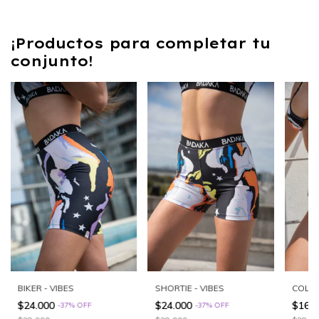
¡Productos para completar tu
conjunto!
COLAL
BIKER - VIBES
SHORTIE - VIBES
$16.
$24.000
$24.000
-
37
%
OFF
-
37
%
OFF