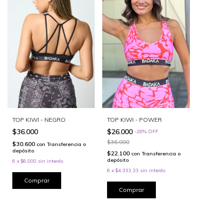
TOP KIWI - NEGRO
TOP KIWI - POWER
$36.000
$26.000
-
28
%
OFF
$36.000
$30.600
con
Transferencia o
depósito
$22.100
con
Transferencia o
depósito
6
x
$6.000
sin interés
6
x
$4.333,33
sin interés
Comprar
Comprar