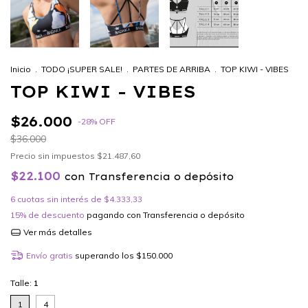
Inicio
.
TODO ¡SUPER SALE!
.
PARTES DE ARRIBA
.
TOP KIWI - VIBES
TOP KIWI - VIBES
$26.000
-
28
%
OFF
$36.000
Precio sin impuestos
$21.487,60
$22.100
con
Transferencia o depósito
6
cuotas sin interés de
$4.333,33
15% de descuento
pagando con Transferencia o depósito
Ver más detalles
Envío gratis
superando los
$150.000
Talle:
1
1
4