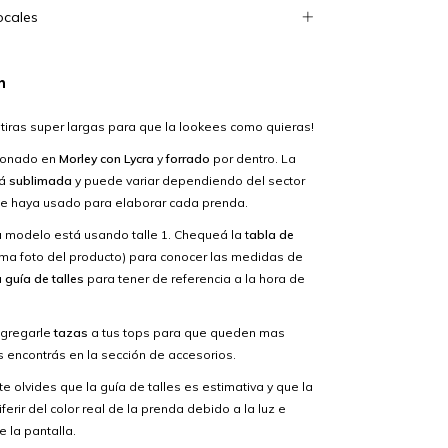
ocales
n
 tiras super largas para que la lookees como quieras!
cionado en
Morley con Lycra
y
forrado
por dentro. La
tá
sublimada
y puede variar dependiendo del sector
se haya usado para elaborar cada prenda.
a modelo está usando talle 1. Chequeá la t
abla de
ima foto del producto) para conocer las medidas de
a
guía de talles
para tener de referencia a la hora de
agregarle
tazas
a tus tops para que queden mas
 encontrás en la sección de accesorios.
 te olvides que la guía de talles es estimativa y que la
ferir del color real de la prenda debido a la luz e
e la pantalla.