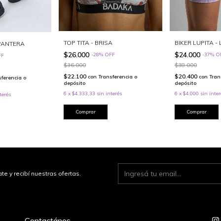
TOP TITA - BRISA
BIKER LUPITA - 
 PANTERA
$26.000
$24.000
-
28
%
OFF
-
37
%
O
FF
$36.000
$38.000
$22.100
$20.400
con
Transferencia o
con
Tran
sferencia o
depósito
depósito
6
x
$4.333,33
sin interés
6
x
$4.000
sin inter
terés
Comprar
Comprar
te y recibí nuestras ofertas.
Contactános