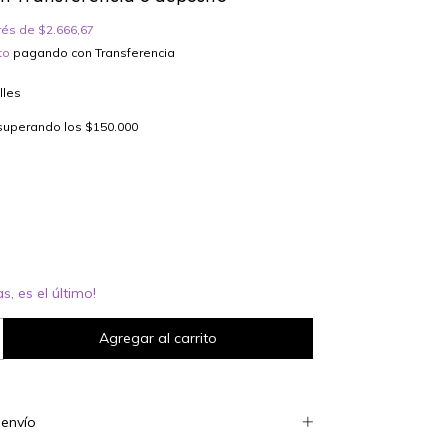
erés de
$2.666,67
to
pagando con Transferencia
lles
superando los
$150.000
s, es el último!
envío