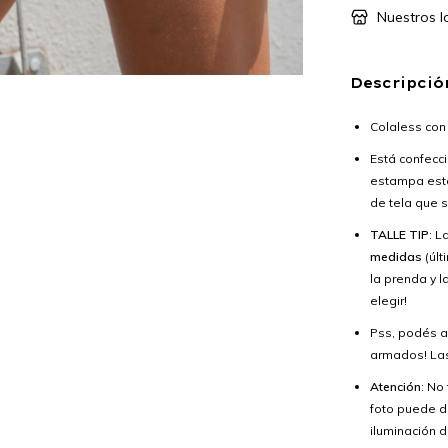
Nuestros l
Descripció
Colaless con
Está confec
estampa es
de tela que 
TALLE TIP
: L
medidas
(últ
la prenda y l
elegir!
Pss, podés 
armados! Las
Atención
: No
foto puede di
iluminación d