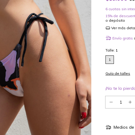
6
cuotas sin int
15% de descuen
o depósito
Ver más deta
Envío gratis
Talle:
1
1
Guía de talles
¡No te lo pierda
Medios de 