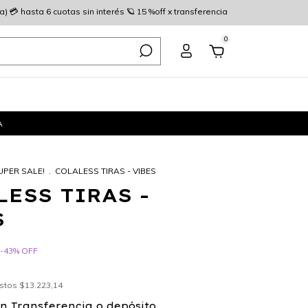
 💳 hasta 6 cuotas sin interés 🪐 15 %off x transferencia
0
A
UPER SALE!
.
COLALESS TIRAS - VIBES
LESS TIRAS -
S
-
43
%
OFF
estos
$13.223,14
on
Transferencia o depósito