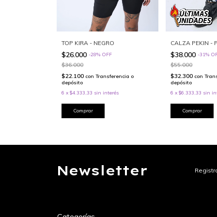
NTERA
TOP KIRA - NEGRO
CALZA PEKIN -
$26.000
$38.000
F
-
28
%
OFF
-
31
%
O
$36.000
$55.000
$22.100
$32.300
ferencia o
con
Transferencia o
con
Tran
depósito
depósito
terés
6
x
$4.333,33
sin interés
6
x
$6.333,33
sin in
Comprar
Comprar
Newsletter
Registra
Categorías