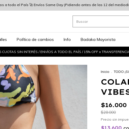
íos a todo el País 🚀 Envíos Same Day (Pidiendo antes de las 12 del mediodia)
lles
Política de cambios
Info
Badaka Mayorista
6 CUOTAS SIN INTERÉS / ENVÍOS A TODO EL PAÍS / 15% OFF x TRANSFERENCI
Inicio
.
TODO ¡S
COLA
VIBE
$16.000
$28.000
Precio sin impu
$13.600
c